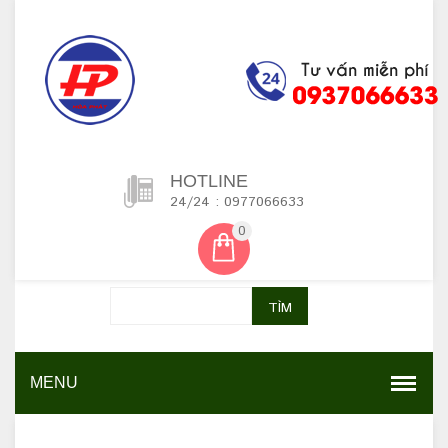
HOTLINE
24/24 : 0977066633
0
TÌM
MENU