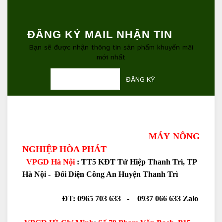
ĐĂNG KÝ MAIL NHẬN TIN
Bạn sẽ được nhận thông tin sản phẩm khuyến mãi
mới nhất
ĐĂNG KÝ
MÁY NÔNG
NGHIỆP HÒA PHÁT
VPGD Hà Nội
: TT5 KĐT Tứ Hiệp Thanh Trì, TP
Hà Nội - Đối Diện Công An Huyện Thanh Trì
ĐT: 0965 703 633 - 0937 066 633 Zalo