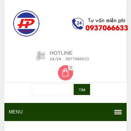
HOTLINE
24/24 : 0977066633
0
TÌM
MENU