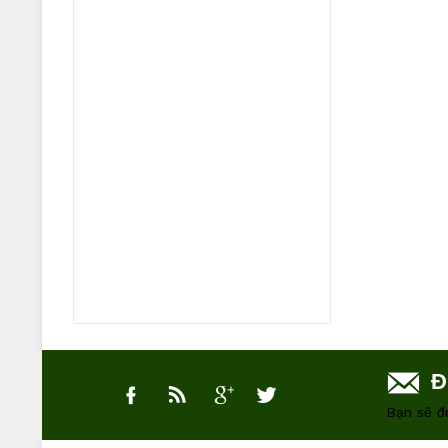
Đ
Bạn sẽ đ