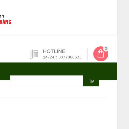
0
HOTLINE
24/24 : 0977066633
TÌM