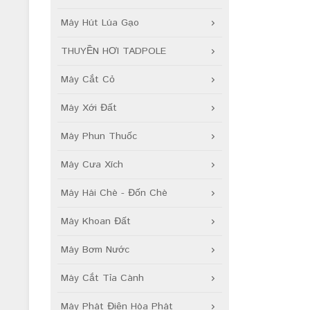
Máy Hút Lúa Gạo
THUYỀN HƠI TADPOLE
Máy Cắt Cỏ
Máy Xới Đất
Máy Phun Thuốc
Máy Cưa Xích
Máy Hái Chè - Đốn Chè
Máy Khoan Đất
Máy Bơm Nước
Máy Cắt Tỉa Cành
Máy Phát Điện Hòa Phát