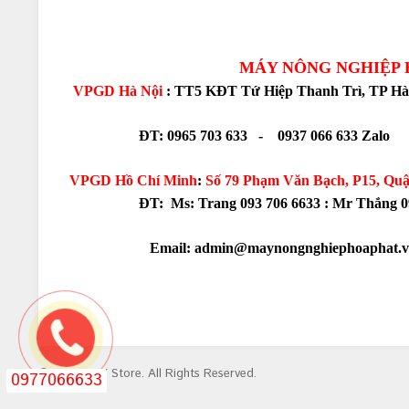
MÁY NÔNG NGHIỆP HÒA
VPGD Hà Nội
: TT5 KĐT Tứ Hiệp Thanh Trì, TP Hà
ĐT: 0965 703 633 - 0937 066 633 Zalo
VPGD Hồ Chí Minh
:
Số 79 Phạm Văn Bạch, P15, Qu
ĐT: Ms: Trang 093 706 6633 :
Mr Thắng 09
Email: admin@maynongnghiephoaphat.v
© 2016 QBV Store. All Rights Reserved.
0977066633