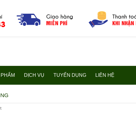
 PHẨM
DỊCH VỤ
TUYỂN DỤNG
LIÊN HỆ
ỤNG
t