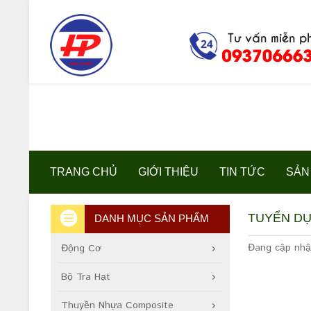
TRANG CHỦ
GIỚI THIỆU
TIN TỨC
SẢN
TUYỂN D
DANH MỤC SẢN PHẨM
Đang cập nhậ
Động Cơ
Bộ Tra Hạt
Thuyền Nhựa Composite