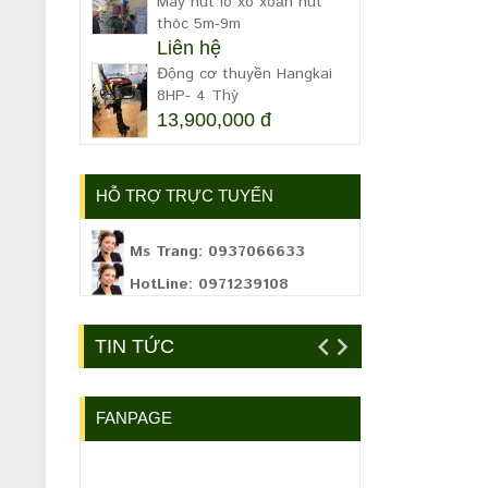
Máy hút lò xo xoắn hút
thóc 5m-9m
Liên hệ
Động cơ thuyền Hangkai
8HP- 4 Thỳ
13,900,000 đ
HỖ TRỢ TRỰC TUYẾN
Ms Trang: 0937066633
HotLine: 0971239108
TIN TỨC
FANPAGE