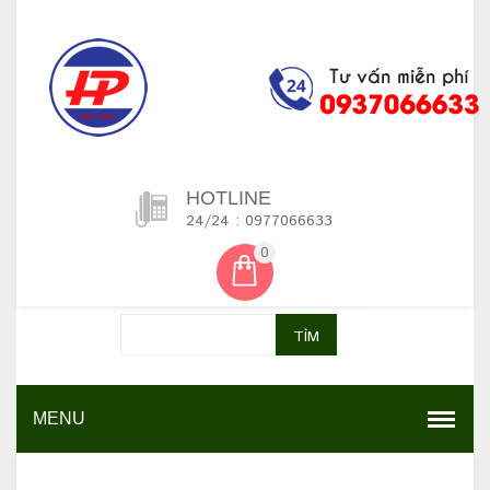
HOTLINE
24/24 : 0977066633
0
TÌM
MENU