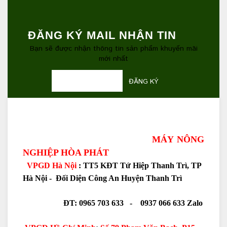
ĐĂNG KÝ MAIL NHẬN TIN
Bạn sẽ được nhận thông tin sản phẩm khuyến mãi
mới nhất
ĐĂNG KÝ
MÁY NÔNG
NGHIỆP HÒA PHÁT
VPGD Hà Nội
: TT5 KĐT Tứ Hiệp Thanh Trì, TP
Hà Nội - Đối Diện Công An Huyện Thanh Trì
ĐT: 0965 703 633 - 0937 066 633 Zalo