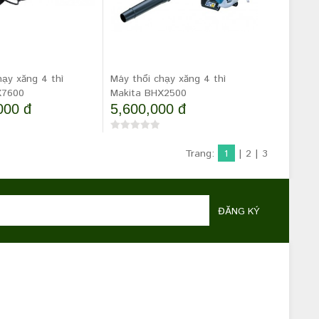
hạy xăng 4 thì
Máy thổi chạy xăng 4 thì
X7600
Makita BHX2500
000 đ
5,600,000 đ
Trang:
1
|
2
|
3
ĐĂNG KÝ