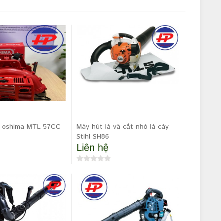
á oshima MTL 57CC
Máy hút lá và cắt nhỏ lá cây
Stihl SH86
Liên hệ