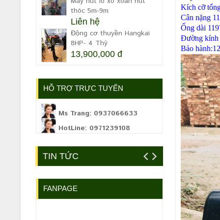
Máy hút lò xo xoắn hút
Kích cỡ tổng
thóc 5m-9m
Cân nặng
11
Liên hệ
Ống dài
11
Động cơ thuyền Hangkai
Đường kính
8HP- 4 Thỳ
Bảo hành:1
13,900,000 đ
HỖ TRỢ TRỰC TUYẾN
Ms Trang: 0937066633
HotLine: 0971239108
TIN TỨC
FANPAGE