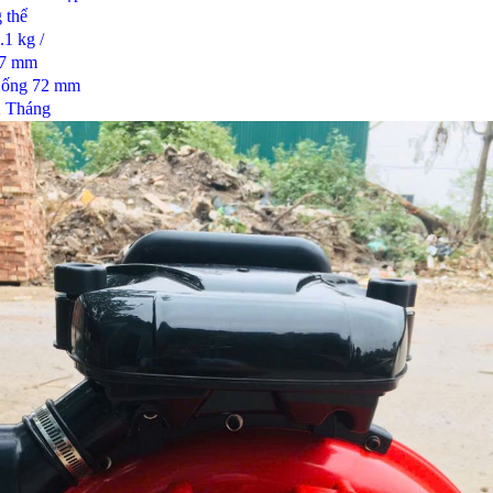
 thể
.1 kg /
97 mm
 ống
72 mm
2 Tháng