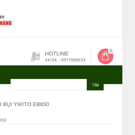
0
HOTLINE
24/24 : 0977066633
TÌM
 BỤI YIKITO EB650
650