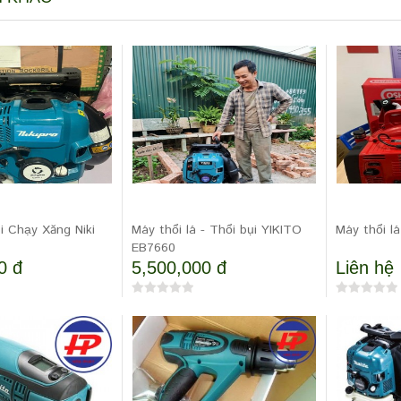
i Chạy Xăng Niki
Máy thổi lá - Thổi bụi YIKITO
Máy thổi l
EB7660
0 đ
5,500,000 đ
Liên hệ