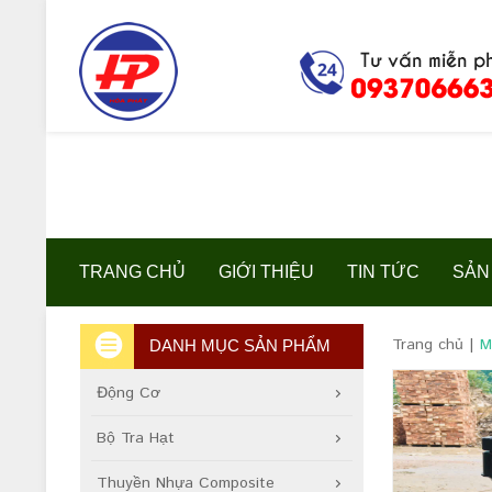
TRANG CHỦ
GIỚI THIỆU
TIN TỨC
SẢN
Trang chủ
|
M
DANH MỤC SẢN PHẨM
Động Cơ
Bộ Tra Hạt
Thuyền Nhựa Composite