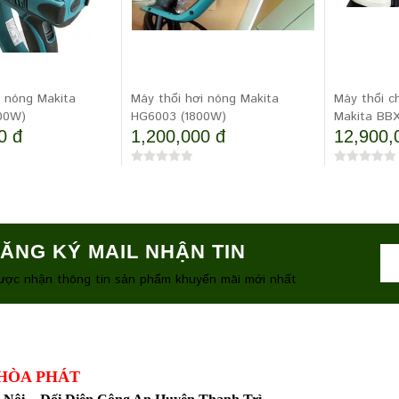
i nóng Makita
Máy thổi hơi nóng Makita
Máy thổi c
00W)
HG6003 (1800W)
Makita BB
0 đ
1,200,000 đ
12,900,
ĂNG KÝ MAIL NHẬN TIN
ược nhận thông tin sản phẩm khuyến mãi mới nhất
 PHÁT