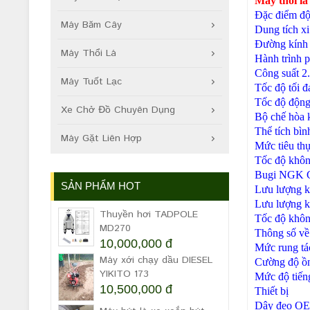
Máy thổi lá
Đặc điểm độ
Máy Băm Cây
Dung tích xi
Đường kính 
Máy Thổi Lá
Hành trình p
Công suất
2
Máy Tuốt Lạc
Tốc độ tối đ
Tốc độ động
Xe Chở Đồ Chuyên Dụng
Bộ chế hòa 
Thể tích bìn
Máy Gặt Liên Hợp
Mức tiêu th
Tốc độ khôn
Bugi
NGK 
SẢN PHẨM HOT
Lưu lượng k
Lưu lượng k
Thuyền hơi TADPOLE
Tốc độ khôn
MD270
Thông số về
10,000,000 đ
Mức rung tác
Máy xới chạy dầu DIESEL
Cường độ ồn
YIKITO 173
Mức độ tiến
10,500,000 đ
Thiết bị
Dây đeo O