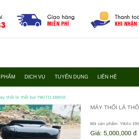
 PHẨM
DỊCH VỤ
TUYỂN DỤNG
LIÊN HỆ
áy thổi lá thổi bụi YIKITO EB650
MÁY THỔI LÁ THỔI
Mã sản phẩm: Yikito EB
Giá: 5,000,000 đ