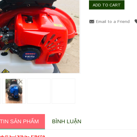
ADD TO CART
Email to a Friend
Zoom
TIN SẢN PHẨM
BÌNH LUẬN