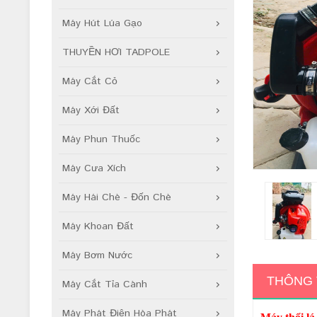
Máy Hút Lúa Gạo
THUYỀN HƠI TADPOLE
Máy Cắt Cỏ
Máy Xới Đất
Máy Phun Thuốc
Máy Cưa Xích
Máy Hái Chè - Đốn Chè
Máy Khoan Đất
Máy Bơm Nước
THÔNG 
Máy Cắt Tỉa Cành
Máy Phát Điện Hòa Phát