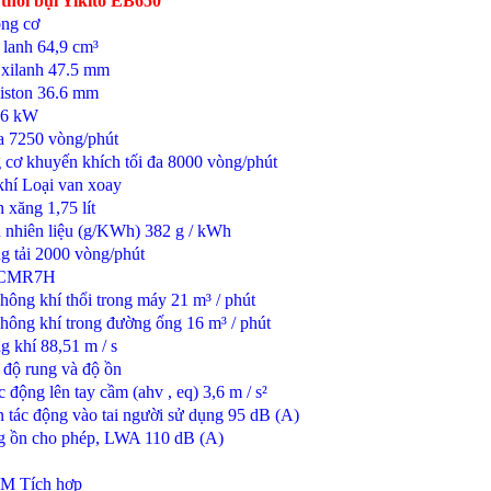
 thổi bụi Yikito EB650
ng cơ
 lanh
64,9 cm³
xilanh
47.5 mm
iston
36.6 mm
.6 kW
a
7250 vòng/phút
 cơ khuyến khích tối đa
8000 vòng/phút
khí
Loại van xoay
h xăng
1,75 lít
ụ nhiên liệu (g/KWh)
382 g / kWh
g tải
2000 vòng/phút
CMR7H
hông khí thổi trong máy
21 m³ / phút
hông khí trong đường ống
16 m³ / phút
g khí
88,51 m / s
 độ rung và độ ồn
 động lên tay cầm (ahv , eq)
3,6 m / s²
 tác động vào tai người sử dụng
95 dB (A)
g ồn cho phép, LWA
110 dB (A)
EM
Tích hợp