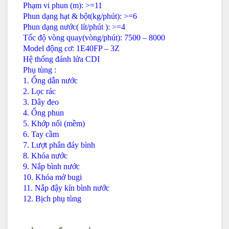
Phạm vi phun (m): >=11
Phun dạng hạt & bột(kg/phút): >=6
Phun dạng nước( lít/phút ): >=4
Tốc độ vòng quay(vòng/phút): 7500 – 8000
Model động cơ: 1E40FP – 3Z
Hệ thống đánh lửa CDI
Phụ tùng :
1. Ống dẫn nước
2. Lọc rác
3. Dây đeo
4. Ống phun
5. Khớp nối (mềm)
6. Tay cầm
7. Lượt phân đáy bình
8. Khóa nước
9. Nắp bình nước
10. Khóa mở bugi
11. Nắp đậy kín bình nước
12. Bịch phụ tùng