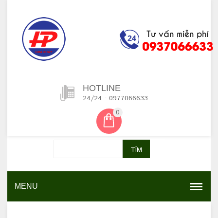
HOTLINE
24/24 : 0977066633
0
TÌM
MENU