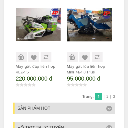
Máy gặt đập liên hợp
Máy gặt lúa liên hợp
4LZ-1.5
Mini 4L-1.0 Plus
220,000,000 đ
95,000,000 đ
Trang:
1
|
2
|
3
SẢN PHẨM HOT
HỖ TRỢ TRỰC TUYẾN