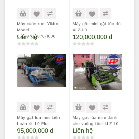
Máy cuốn rơm Yikito
Máy gặt mini gặt lúa đổ
Model
4LZ-1.0
850/870/1070/1090
Liên hệ
120,000,000 đ
Máy gặt lúa mini Liên
Máy gặt lúa mini dành
hoàn 4L-1.0 Plus
cho vuông tôm 4LZ-1.0
95,000,000 đ
Liên hệ