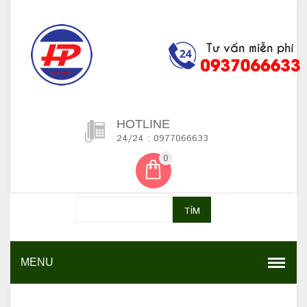
HOTLINE
24/24 : 0977066633
0
TÌM
MENU