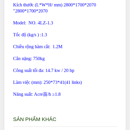
Kích thước (L*W*H/
mm) 2800*1700*2070
"2800*1700*2070
Model: NO. 4LZ-1.3
Tốc độ (
kg/s ) :1.3
Chiều rộng hàm cắt: 1.2M
Cân nặng: 750kg
Công suất tối đa:
14.7 kw / 20 hp
Làm việc (
mm):
250*73*41(41 links)
Năng suất:
Acre亩/h
≥1.8
SẢN PHẨM KHÁC