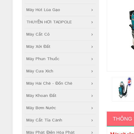
Máy Hút Lúa Gạo
THUYỀN HƠI TADPOLE
Máy Cắt Cỏ
Máy Xới Đất
Máy Phun Thuốc
Máy Cưa Xích
Máy Hái Chè - Đốn Chè
Máy Khoan Đất
Máy Bơm Nước
THÔNG 
Máy Cắt Tỉa Cành
Máy Phát Điện Hòa Phát