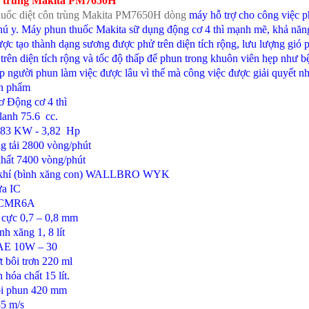
n trùng Makita PM7650H
uốc diệt côn trùng Makita PM7650H dòng
máy hỗ trợ cho công việc p
ú y. Máy phun thuốc Makita sữ dụng động cơ 4 thì mạnh mẽ, khả năng 
ược tạo thành dạng sương được phử trên diện tích rộng, lưu lượng gió p
trên diện tích rộng và tốc độ thấp để phun trong khuôn viên hẹp như bệ
p người phun làm việc được lâu vì thế mà công việc được giải quyết n
ản phẩm
ơ
Động cơ 4 thì
lanh
75.6 cc.
.83 KW - 3,82 Hp
g tải
2800 vòng/phút
hất
7400 vòng/phút
hí (bình xăng con)
WALLBRO WYK
ửa
IC
CMR6A
 cực
0,7 – 0,8 mm
ình xăng
1, 8 lít
AE 10W – 30
t bôi trơn
220 ml
h hóa chất
15 lít.
òi phun
420 mm
5 m/s