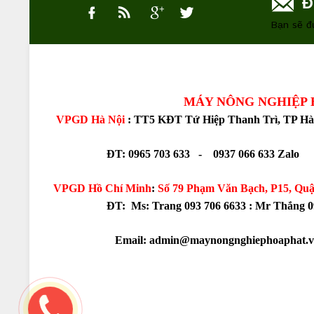
Đ
Bạn sẽ đ
MÁY NÔNG NGHIỆP HÒA
VPGD Hà Nội
: TT5 KĐT Tứ Hiệp Thanh Trì, TP Hà
ĐT: 0965 703 633 - 0937 066 633 Zalo
VPGD Hồ Chí Minh
:
Số 79 Phạm Văn Bạch, P15, Qu
ĐT: Ms: Trang 093 706 6633 :
Mr Thắng 09
Email: admin@maynongnghiephoaphat.v