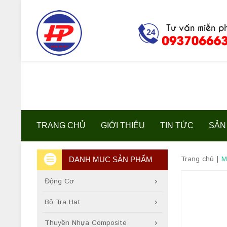
TRANG CHỦ
GIỚI THIỆU
TIN TỨC
SẢN
Trang chủ
|
M
DANH MỤC SẢN PHẨM
Động Cơ
Bộ Tra Hạt
Thuyền Nhựa Composite