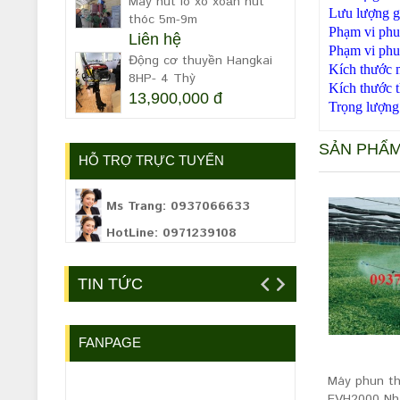
Máy hút lò xo xoắn hút
Lưu lượng gi
thóc 5m-9m
Phạm vi phu
Liên hệ
Phạm vi ph
Động cơ thuyền Hangkai
Kích thước 
8HP- 4 Thỳ
Kích thước 
13,900,000 đ
Trọng lượng
SẢN PHẨ
HỖ TRỢ TRỰC TUYẾN
Ms Trang: 0937066633
HotLine: 0971239108
TIN TỨC
FANPAGE
Máy phun th
EVH2000 Nh