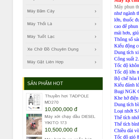
Máy xịt cô
Máy phun th
Máy Băm Cây
như ngành th
lớn, thuốc đ
Máy Thổi Lá
cao để phun 
mái hơn, giú
Máy Tuốt Lạc
Thông số s
Kiểu động c
Xe Chở Đồ Chuyên Dụng
Dung tích xi
Công suất
2
Máy Gặt Liên Hợp
Tốc độ khôn
Tốc độ lớn n
Bộ chế hòa k
SẢN PHẨM HOT
Kiểu đánh l
Bugi
NGK 
Thuyền hơi TADPOLE
Khe hở điện
MD270
Dung tích b
10,000,000 đ
Loại nhớt
S
Máy xới chạy dầu DIESEL
Thể tích nhớ
YIKITO 173
Thể tích bìn
10,500,000 đ
Chiều dài v
Tốc độ gió
8