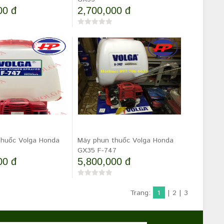
00 đ
2,700,000 đ
thuốc Volga Honda
Máy phun thuốc Volga Honda
GX35 F-747
00 đ
5,800,000 đ
Trang:
1
|
2
|
3