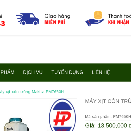
 PHẨM
DỊCH VỤ
TUYỂN DỤNG
LIÊN HỆ
áy xịt côn trùng Makita PM7650H
MÁY XỊT CÔN TR
Mã sản phẩm: PM7650H
Giá: 13,500,000 