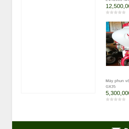
12,500,0
Máy phun v
GX35
5,300,00