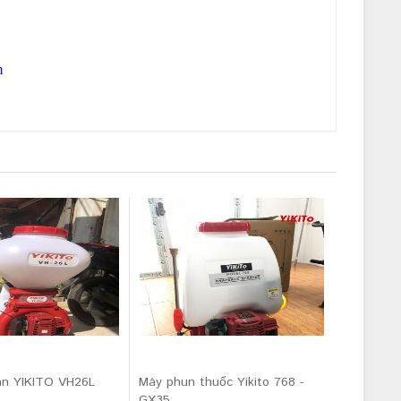
m
ân YIKITO VH26L
Máy phun thuốc Yikito 768 -
GX35