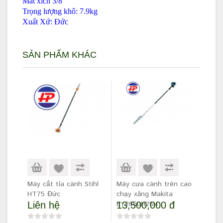
Mắt xích 3/8
Trọng lượng khô: 7.9kg
Xuất Xứ: Đức
SẢN PHẨM KHÁC
Máy cắt tỉa cành Stihl
Máy cưa cành trên cao
HT75 Đức
chạy xăng Makita
EY2650H25H
Liên hệ
13,500,000 đ