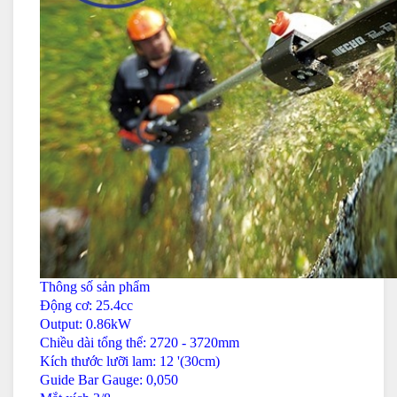
Thông số sản phẩm
Động cơ: 25.4cc
Output: 0.86kW
Chiều dài tổng thể: 2720 - 3720mm
Kích thước lưỡi lam: 12 '(30cm)
Guide Bar Gauge: 0,050