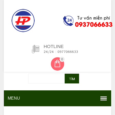
HOTLINE
24/24 : 0977066633
0
TÌM
MENU