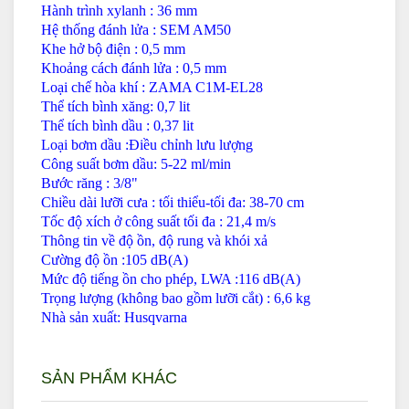
Hành trình xylanh : 36 mm
Hệ thống đánh lửa : SEM AM50
Khe hở bộ điện : 0,5 mm
Khoảng cách đánh lửa : 0,5 mm
Loại chế hòa khí : ZAMA C1M-EL28
Thể tích bình xăng: 0,7 lit
Thể tích bình dầu : 0,37 lit
Loại bơm dầu :Điều chỉnh lưu lượng
Công suất bơm dầu: 5-22 ml/min
Bước răng : 3/8"
Chiều dài lưỡi cưa : tối thiểu-tối đa: 38-70 cm
Tốc độ xích ở công suất tối đa : 21,4 m/s
Thông tin về độ ồn, độ rung và khói xả
Cường độ ồn :105 dB(A)
Mức độ tiếng ồn cho phép, LWA :116 dB(A)
Trọng lượng (không bao gồm lưỡi cắt) : 6,6 kg
Nhà sản xuất: Husqvarna
SẢN PHẨM KHÁC