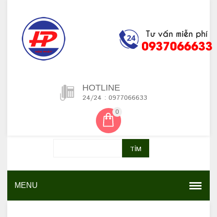
HOTLINE
24/24 : 0977066633
0
TÌM
MENU