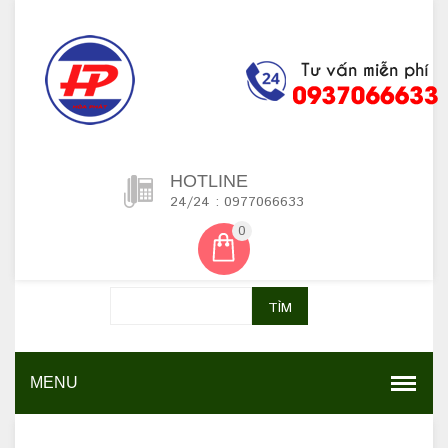
HOTLINE
24/24 : 0977066633
0
TÌM
MENU