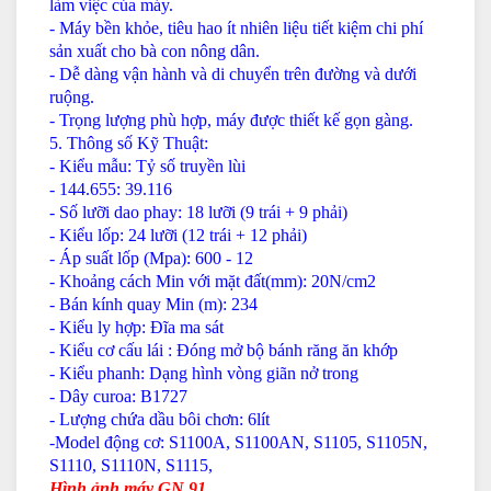
làm việc của máy.
- Máy bền khỏe, tiêu hao ít nhiên liệu tiết kiệm chi phí
sản xuất cho bà con nông dân.
- Dễ dàng vận hành và di chuyển trên đường và dưới
ruộng.
- Trọng lượng phù hợp, máy được thiết kế gọn gàng.
5. Thông số Kỹ Thuật:
- Kiểu mẫu: Tỷ số truyền lùi
- 144.655: 39.116
- Số lưỡi dao phay: 18 lưỡi (9 trái + 9 phải)
- Kiểu lốp: 24 lưỡi (12 trái + 12 phải)
- Áp suất lốp (Mpa): 600 - 12
- Khoảng cách Min với mặt đất(mm): 20N/cm2
- Bán kính quay Min (m): 234
- Kiểu ly hợp: Đĩa ma sát
- Kiểu cơ cấu lái : Đóng mở bộ bánh răng ăn khớp
- Kiểu phanh: Dạng hình vòng giãn nở trong
- Dây curoa: B1727
- Lượng chứa dầu bôi chơn: 6lít
-Model động cơ: S1100A, S1100AN, S1105, S1105N,
S1110, S1110N, S1115,
Hình ảnh máy GN 91