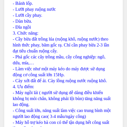
- Bánh lốp.
- Lưỡi phay ruộng nước
- Lưỡi cầy phay.
- Dàn bừa.
- Đĩa ngồi
3. Chức năng:
- Cầy bừa đất trồng lúa (ruộng khô, ruộng nước) theo
hình thức phay, băm gốc rạ. Chỉ cần phay bừa 2-3 lần
đạt tiêu chuẩn ruộng cấy.
- Phá gốc các cây trồng mầu, cây công nghiệp: ngô,
dứa, mía,…
- Làm việc như một máy kéo do máy được sử dụng
động cơ công suất lớn 15Hp.
- Cày xới đất để ải. Cày lồng ruộng nước ruộng khô.
4. Ưu điểm:
- Máy ngồi lái ( người sử dụng dễ dàng điều khiển
không bị mỏi chân, không phải lội bùn) tăng năng suất
lao động.
- Công suất lớn, năng suất làm việc cao trung bình một
người lao động cao( 3-4 mẫu/ngày công)
- Máy hỗ trợ kéo bà con có thể tận dụng hết công suất