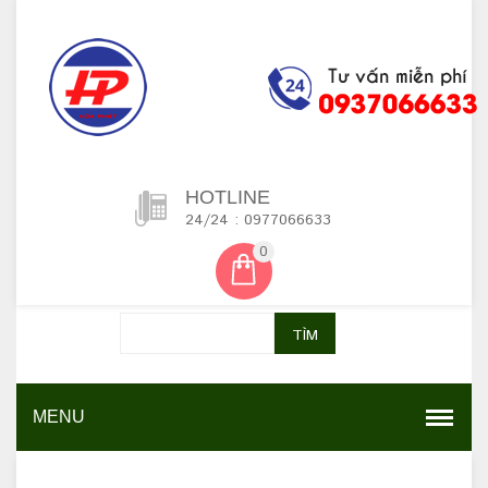
HOTLINE
24/24 : 0977066633
0
TÌM
MENU