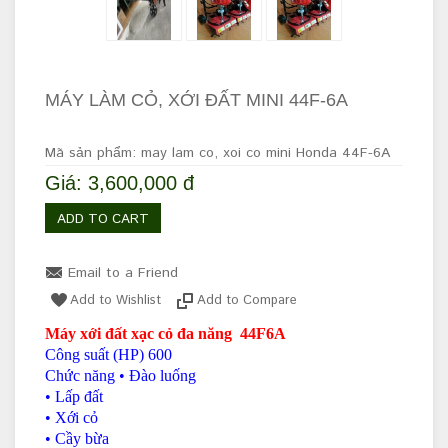
MÁY LÀM CỎ, XỚI ĐẤT MINI 44F-6A
Mã sản phẩm: may lam co, xoi co mini Honda 44F-6A
Giá: 3,600,000 đ
ADD TO CART
Email to a Friend
Add to Wishlist
Add to Compare
Máy xới đất xạc cỏ đa năng 44F6A
Công suất (HP) 600
Chức năng • Đào luống
• Lấp đất
• Xới cỏ
• Cầy bừa