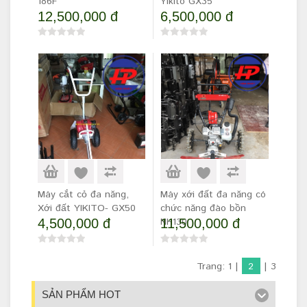
186F
Yikito GX35
12,500,000 đ
6,500,000 đ
Máy cắt cỏ đa năng,
Máy xới đất đa năng có
Xới đất YIKITO- GX50
chức năng đào bồn
NH130
4,500,000 đ
11,500,000 đ
Trang:
1
|
2
|
3
SẢN PHẨM HOT