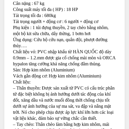
Cân nặng : 67 kg
Công suất máy tối đa ( HP) : 18 HP
Tải trọng tối đa : 680kg
Tải trọng người + động cơ : 6 người + động cơ
Phụ kiện : 1 túi đựng thuyền, 2 tay chèo bằng nhôm,
một bộ kit sửa chữa, dây thừng, 1 bơm hơi
Ứng dụng: Cứu hộ cứu nạn, quân đội, phượt đường
thủy….
Chất liệu vỏ: PVC nhập khẩu từ HÀN QUỐC độ dày
0.9mm – 1.2.mm được gia cố chống mài mòn và ORCA
hypalon tăng cường khả năng chống đâm thủng.
Sàn: Hợp kim nhôm (Aluminium)
Vách gắn động cơ: Hợp kim nhôm (Aluminium)
Chất liệu:
– Thân thuyền: Được sản xuất từ PVC có cấu trúc phân
tử đặc biệt không bị ảnh hưởng dưới tác động của khí
đốt, xăng dầu và nước muối đồng thời chống chịu tốt
dưới sự ảnh hưởng của sự ma sát, va đập và nắng mặt
trời. Nó cho phép chịu được áp lực khí lớn hơn các loại
vật liệu khác, đảm bảo sự vững chắc cần thiết.
– Tay chèo: Thân chèo làm bằng hợp kim nhôm, mái