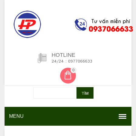
HOTLINE
24/24 : 0977066633
0
TÌM
MENU