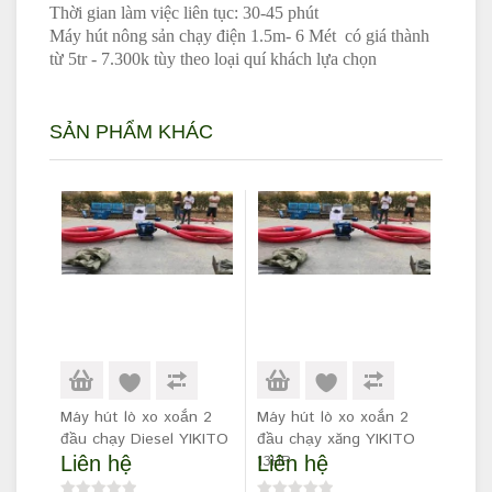
Thời gian làm việc liên tục: 30-45 phút
Máy hút nông sản chạy điện 1.5m- 6 Mét có giá thành
từ 5tr - 7.300k tùy theo loại quí khách lựa chọn
SẢN PHẨM KHÁC
Máy hút lò xo xoắn 2
Máy hút lò xo xoắn 2
đầu chạy Diesel YIKITO
đầu chạy xăng YIKITO
13HP
Liên hệ
Liên hệ