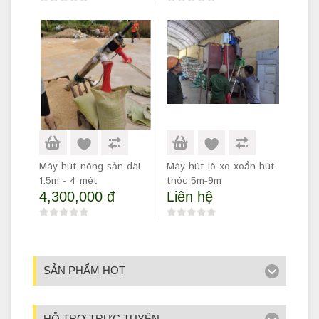
Máy hút nông sản dài
Máy hút lò xo xoắn hút
1.5m - 4 mét
thóc 5m-9m
4,300,000 đ
Liên hệ
SẢN PHẨM HOT
HỖ TRỢ TRỰC TUYẾN